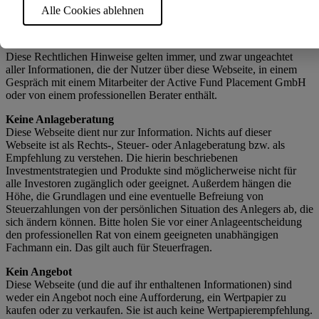
Verantwortung für direkte oder indirekte Schäden, Folgeschäden
Alle Cookies ablehnen
oder spezielle Verluste bzw. irgendwelche andere Schäden, die
durch die Nutzung oder im Zusammenhang mit der Nutzung dieser
Webseite oder ihrer Inhalte entstehen.
Diese Rechtlichen Hinweise gelten immer, und zwar ungeachtet
aller Informationen, die der Nutzer über diese Webseite, in einem
Gespräch mit einem Mitarbeiter der Active Fund Placement GmbH
oder von einem professionellen Berater enthält.
Keine Anlageberatung
Diese Webseite dient nur zur Information. Nichts auf dieser
Webseite ist als Rechts-, Steuer- oder Anlageberatung bzw. als
Empfehlung zu verstehen. Die hierin beschriebenen
Investmentstrategien und Produkte sind möglicherweise nicht für
alle Investoren zugänglich oder geeignet. Außerdem hängen die
Höhe, die Grundlagen und eine eventuelle Befreiung von
Steuerzahlungen von der persönlichen Situation des Anlegers ab, die
sich ändern können. Bitte holen Sie vor einer Anlageentscheidung
den professionellen Rat von einem geeigneten unabhängigen
Fachmann ein. Das gilt auch für Steuerfragen.
Kein Angebot
Diese Webseite (und die auf ihr enthaltenen Informationen) sind
weder ein Angebot noch eine Aufforderung, ein Wertpapier zu
kaufen oder zu verkaufen. Sie ist auch keine Wertpapierempfehlung.