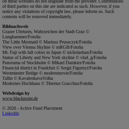
on these websites do not originate from the provider. Contributions
of third parties on this site are indicated as such. However, if you
notice any violations of copyright law, please inform us. Such
contents will be removed immediately.
Bildnachweis
Grazer Uhrturm, Wahrzeichen der Stadt Graz ©
Lunghammer/Fotolia
The Little Mermaid © Mariusz Prusaczyk/Fotolia
View over Vienna Skyline © mRGB/Fotolia
Mt. Fuji with fall colors in Japan © nicholashan/Fotolia
Statue of Liberty and New York skyline © vlad_g/Fotolia
Panorama of Stockholm © Mikael Damkier/Fotolia
Financial district in Frankfurt © Sergii Figurnyi/Fotolia
Westminster Bridge © modernmovie/Fotolia
Tallin © KavalenkavaVolha
Modernes Hochhaus © Tiberius Gracchus/Fotolia
Webdesign by
www.blackpoint.de
© 2026 - Active Fund Placement
LinkedIn