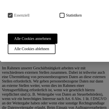
verarbeitet werden. Wir weisen darauf hin, dass in
datenschutzrechtlich unsicheren Drittstaaten kein mit der EU
vergleichbares Datenschutzniveau garantiert werden kann.
Essenziell
Statistiken
Wir weisen darauf hin, dass die USA als sicherer Drittstaat
grundsätzlich ein mit der EU vergleichbares Datenschutzniveau
aufweisen. Eine Datenübertragung in die USA ist danach zulässig,
wenn der Empfänger eine Zertifizierung unter dem „EU-US Data
Privacy Framework“ (DPF) besitzt oder über geeignete zusätzliche
Alle Cookies annehmen
Garantien verfügt. Informationen zu Übermittlungen an Drittstaaten
einschließlich der Datenempfänger finden Sie in dieser
Alle Cookies ablehnen
Datenschutzerklärung.
Empfänger von personenbezogenen Daten
Im Rahmen unserer Geschäftstätigkeit arbeiten wir mit
verschiedenen externen Stellen zusammen. Dabei ist teilweise auch
eine Übermittlung von personenbezogenen Daten an diese externen
Stellen erforderlich. Wir geben personenbezogene Daten nur dann
an externe Stellen weiter, wenn dies im Rahmen einer
Vertragserfüllung erforderlich ist, wenn wir gesetzlich hierzu
verpflichtet sind (z. B. Weitergabe von Daten an Steuerbehörden),
wenn wir ein berechtigtes Interesse nach Art. 6 Abs. 1 lit. f DSGVO
an der Weitergabe haben oder wenn eine sonstige Rechtsgrundlage
die Datenweitergabe erlaubt. Beim Einsatz von Auftragsverarbeitern