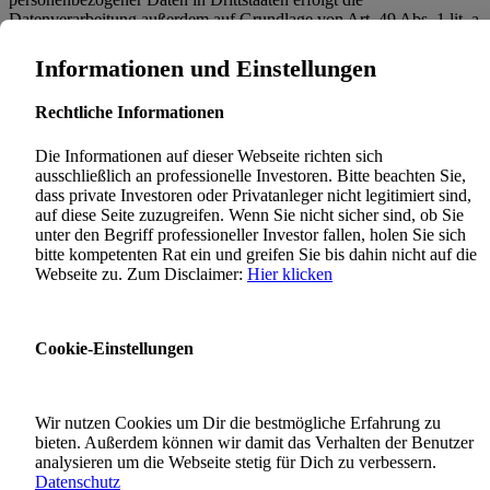
Datenverarbeitung außerdem auf Grundlage von Art. 49 Abs. 1 lit. a
DSGVO. Sofern Sie in die Speicherung von Cookies oder in den
Zugriff auf Informationen in Ihr Endgerät (z. B. via Device-
Informationen und Einstellungen
Fingerprinting) eingewilligt haben, erfolgt die Datenverarbeitung
zusätzlich auf Grundlage von § 25 Abs. 1 TDDDG. Die
Rechtliche Informationen
Einwilligung ist jederzeit widerrufbar. Sind Ihre Daten zur
Vertragserfüllung oder zur Durchführung vorvertraglicher
Die Informationen auf dieser Webseite richten sich
Maßnahmen erforderlich, verarbeiten wir Ihre Daten auf Grundlage
ausschließlich an professionelle Investoren. Bitte beachten Sie,
des Art. 6 Abs. 1 lit. b DSGVO. Des Weiteren verarbeiten wir Ihre
dass private Investoren oder Privatanleger nicht legitimiert sind,
Daten, sofern diese zur Erfüllung einer rechtlichen Verpflichtung
auf diese Seite zuzugreifen. Wenn Sie nicht sicher sind, ob Sie
erforderlich sind auf Grundlage von Art. 6 Abs. 1 lit. c DSGVO.
unter den Begriff professioneller Investor fallen, holen Sie sich
Die Datenverarbeitung kann ferner auf Grundlage unseres
bitte kompetenten Rat ein und greifen Sie bis dahin nicht auf die
berechtigten Interesses nach Art. 6 Abs. 1 lit. f DSGVO erfolgen.
Webseite zu. Zum Disclaimer:
Hier klicken
Über die jeweils im Einzelfall einschlägigen Rechtsgrundlagen wird
in den folgenden Absätzen dieser Datenschutzerklärung informiert.
Hinweis zur Datenweitergabe in datenschutzrechtlich nicht
Cookie-Einstellungen
sichere Drittstaaten sowie die Weitergabe an US-Unternehmen,
die nicht DPF-zertifiziert sind
Wir verwenden unter anderem Tools von Unternehmen mit Sitz in
Wir nutzen Cookies um Dir die bestmögliche Erfahrung zu
datenschutzrechtlich nicht sicheren Drittstaaten sowie US-Tools,
bieten. Außerdem können wir damit das Verhalten der Benutzer
deren Anbieter nicht nach dem EU-US-Data Privacy Framework
analysieren um die Webseite stetig für Dich zu verbessern.
(DPF) zertifiziert sind. Wenn diese Tools aktiv sind, können Ihre
Datenschutz
personenbezogene Daten in diese Staaten übertragen und dort