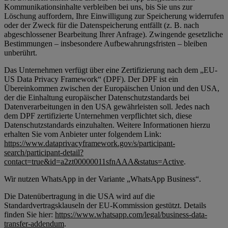
Kommunikationsinhalte verbleiben bei uns, bis Sie uns zur
Löschung auffordern, Ihre Einwilligung zur Speicherung widerrufen
oder der Zweck für die Datenspeicherung entfällt (z. B. nach
abgeschlossener Bearbeitung Ihrer Anfrage). Zwingende gesetzliche
Bestimmungen – insbesondere Aufbewahrungsfristen – bleiben
unberührt.
Das Unternehmen verfügt über eine Zertifizierung nach dem „EU-
US Data Privacy Framework“ (DPF). Der DPF ist ein
Übereinkommen zwischen der Europäischen Union und den USA,
der die Einhaltung europäischer Datenschutzstandards bei
Datenverarbeitungen in den USA gewährleisten soll. Jedes nach
dem DPF zertifizierte Unternehmen verpflichtet sich, diese
Datenschutzstandards einzuhalten. Weitere Informationen hierzu
erhalten Sie vom Anbieter unter folgendem Link:
https://www.dataprivacyframework.gov/s/participant-
search/participant-detail?
contact=true&id=a2zt00000011sfnAAA&status=Active
.
Wir nutzen WhatsApp in der Variante „WhatsApp Business“.
Die Datenübertragung in die USA wird auf die
Standardvertragsklauseln der EU-Kommission gestützt. Details
finden Sie hier:
https://www.whatsapp.com/legal/business-data-
transfer-addendum
.