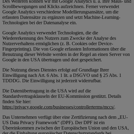
Des Weiteren können wir mit Google Analytics u. a. Ihre Maus- und
Scrollbewegungen und Klicks aufzeichnen. Ferner verwendet
Google Analytics verschiedene Modellierungsansätze, um die
erfassten Datensätze zu ergänzen und setzt Machine-Learning-
Technologien bei der Datenanalyse ein.
Google Analytics verwendet Technologien, die die
Wiedererkennung des Nutzers zum Zwecke der Analyse des
Nutzerverhaltens ermöglichen (z. B. Cookies oder Device-
Fingerprinting). Die von Google erfassten Informationen über die
Benutzung dieser Website werden in der Regel an einen Server von
Google in den USA übertragen und dort gespeichert.
Die Nutzung dieses Dienstes erfolgt auf Grundlage Ihrer
Einwilligung nach Art. 6 Abs. 1 lit. a DSGVO und § 25 Abs. 1
TDDDG. Die Einwilligung ist jederzeit widerrufbar.
Die Datenübertragung in die USA wird auf die
Standardvertragsklauseln der EU-Kommission gestützt. Details
finden Sie hier:
https://privacy.google.com/businesses/controllerterms/mccs/
.
Das Unternehmen verfügt über eine Zertifizierung nach dem „EU-
US Data Privacy Framework“ (DPF). Der DPF ist ein
Übereinkommen zwischen der Europäischen Union und den USA,
der die Einhaltung europäischer Datenschutzstandards bei